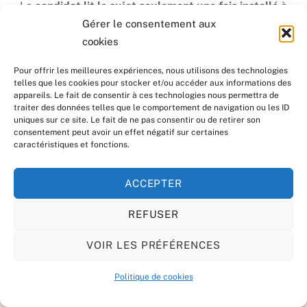
Le
candidat lit le sujet seulement une fois installé
à
la « table de composition » !
Gérer le consentement aux
cookies
Une
fiche de note
doit être signée.
Pour offrir les meilleures expériences, nous utilisons des technologies
telles que les cookies pour stocker et/ou accéder aux informations des
Un
minuteur est fourni
dans la salle de préparation.
appareils. Le fait de consentir à ces technologies nous permettra de
traiter des données telles que le comportement de navigation ou les ID
Des
codes et des feuilles de brouillon sont fournies
uniques sur ce site. Le fait de ne pas consentir ou de retirer son
consentement peut avoir un effet négatif sur certaines
sur la table.
caractéristiques et fonctions.
Une
fiche candidat
est présentée lors de l’épreuve.
ACCEPTER
Pour la concentration de tous, le
silence
est de mise !
REFUSER
Je trouve le personnel de la
Chambre Nationale
très
VOIR LES PRÉFÉRENCES
agréable et compétent. Pour l’anecdote, des bonbons
Back
ont été mis à la disposition des candidats, c’est
Politique de cookies
To
adorable !
Top