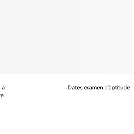
 a
Dates examen d’aptitude
re